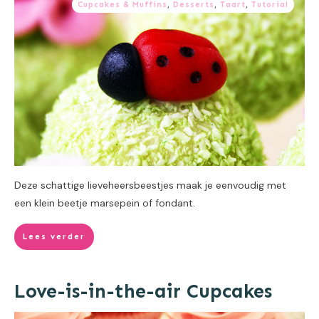
Cupcakes & Muffins
,
Desserts
,
Taart
,
Tutorial
Deze schattige lieveheersbeestjes maak je eenvoudig met
een klein beetje marsepein of fondant.
Lees verder
Love-is-in-the-air Cupcakes