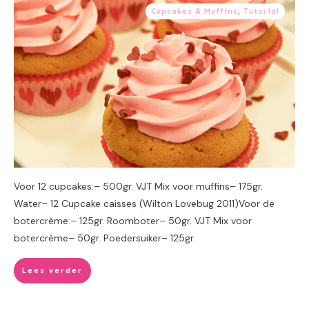
Cupcakes & Muffins
,
Tutorial
Voor 12 cupcakes:– 500gr. VJT Mix voor muffins– 175gr.
Water– 12 Cupcake caisses (Wilton Lovebug 2011)Voor de
botercrème:– 125gr. Roomboter– 50gr. VJT Mix voor
botercrème– 50gr. Poedersuiker– 125gr.
Lees verder