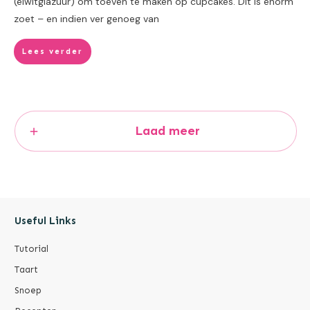
(eiwitglazuur) om toeven te maken op cupcakes. Dit is enorm
zoet – en indien ver genoeg van
Lees verder
Laad meer
Useful Links
Tutorial
Taart
Snoep