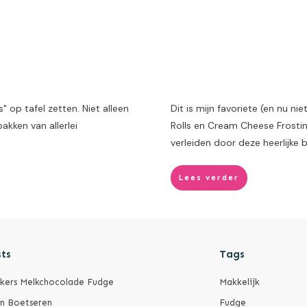
" op tafel zetten. Niet alleen
Dit is mijn favoriete (en nu 
akken van allerlei
Rolls en Cream Cheese Frosti
verleiden door deze heerlijke 
Lees verder
ts
Tags
ckers Melkchocolade Fudge
Makkelijk
en Boetseren
Fudge