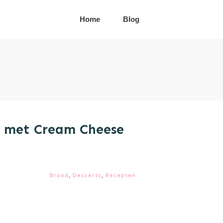
Home
Blog
s met Cream Cheese
Brood
,
Desserts
,
Recepten